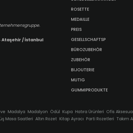
ROSETTE
MEDAILLE
-Unternehmensgruppe.
PREIS
GESELLSCHAFTSP
 Ataşehir / İstanbul
BÜROZUBEHÖR
ZUBEHÖR
BIJOUTERIE
MUTIG
GUMMIPRODUKTE
öve
Madalya
Madalyon
Ödül
Kupa
Hatıra Ürünleri
Ofis Aksesuar
ş Masa Saatleri
Altın Rozet
Kitap Ayracı
Parti Rozetleri
Takım An