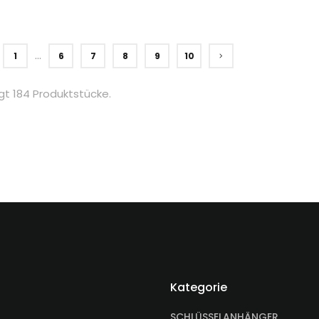
...
1
6
7
8
9
10
gt 184 Produktstücke.
Kategorie
SCHLÜSSELANHÄNGER