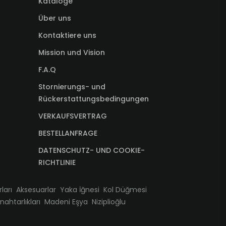
Kataloge
Über uns
Kontaktiere uns
Mission und Vision
F.A.Q
Stornierungs- und
Rückerstattungsbedingungen
VERKAUFSVERTRAG
BESTELLANFRAGE
DATENSCHUTZ- UND COOKIE-
RICHTLINIE
ları
Aksesuarlar
Yaka İğnesi
Kol Düğmesi
ahtarlıkları
Madeni Eşya
Niziplioğlu