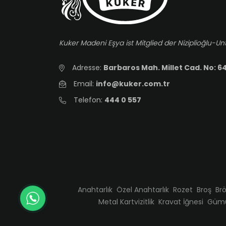
Kuker Madeni Eşya ist Mitglied der Niziplioğlu
Adresse:
Barbaros Mah. Millet Cad. No: 64
Email:
info@kuker.com.tr
Telefon:
444 0 557
Anahtarlık
Özel Anahtarlık
Rozet
Broş
Br
Metal Kartvizitlik
Kravat İğnesi
Gümü