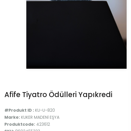
Afife Tiyatro Ödülleri Yapıkredi
#Produkt ID :
KU-U-820
Marke:
KUKER MADENİ EŞYA
Produktcode:
423612