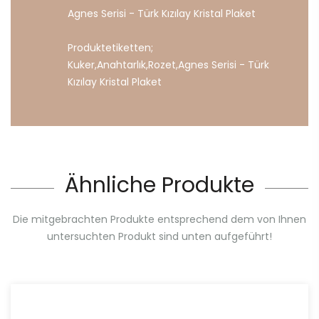
Agnes Serisi - Türk Kızılay Kristal Plaket
Produktetiketten;
Kuker
,
Anahtarlık
,
Rozet
,
Agnes
Serisi
-
Türk
Kızılay
Kristal
Plaket
Ähnliche Produkte
Die mitgebrachten Produkte entsprechend dem von Ihnen
untersuchten Produkt sind unten aufgeführt!