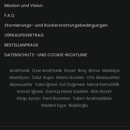
Mission und Vision
F.A.Q
Stornierungs- und Rückerstattungsbedingungen
VERKAUFSVERTRAG
BESTELLANFRAGE
DATENSCHUTZ- UND COOKIE-RICHTLINIE
Anahtarlık
Özel Anahtarlık
Rozet
Broş
Bröve
Madalya
Madalyon
Ödül
Kupa
Hatıra Ürünleri
Ofis Aksesuarları
Aksesuarlar
Yaka İğnesi
Kol Düğmesi
Metal Kartvizitlik
Kravat İğnesi
Gümüş Masa Saatleri
Altın Rozet
Kitap Ayracı
Parti Rozetleri
Takım Anahtarlıkları
Madeni Eşya
Niziplioğlu