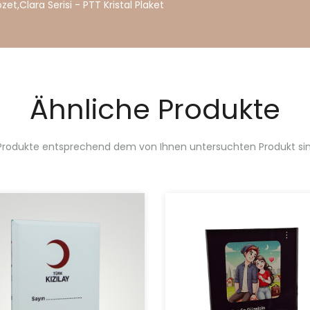
ozet
,
Clara
Serisi
-
PTT
Kristal
Plaket
Ähnliche Produkte
Produkte entsprechend dem von Ihnen untersuchten Produkt sin