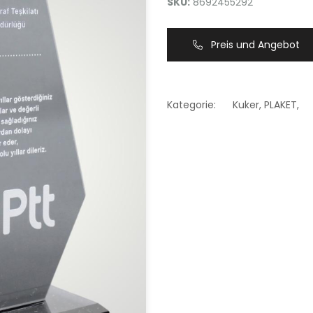
SKU:
8692455292
Preis und Angebot
Kategorie:
Kuker
,
PLAKET
,