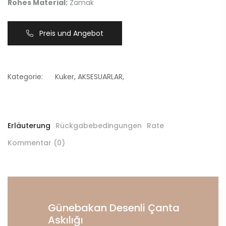
Rohes Material:
Zamak
Preis und Angebot
Kategorie:
Kuker
,
AKSESUARLAR
,
Erläuterung
Rückgabebedingungen
Rate
Kommentar (0)
Günebakan Desenli Çanta
Askılığı