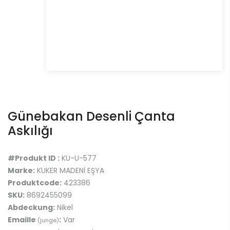
Günebakan Desenli Çanta
Askılığı
#Produkt ID :
KU-U-577
Marke:
KUKER MADENİ EŞYA
Produktcode:
423386
SKU:
8692455099
Abdeckung:
Nikel
Emaille
:
Var
(junge)