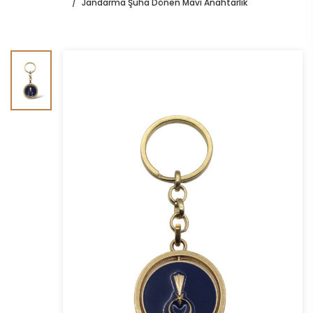
Jandarma Şuha Dönen Mavi Anahtarlık