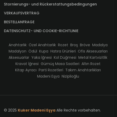
Stornierungs- und Rückerstattungsbedingungen
VERKAUFSVERTRAG
BESTELLANFRAGE
DATENSCHUTZ- UND COOKIE-RICHTLINIE
Anahtarlık
Özel Anahtarlık
Rozet
Broş
Bröve
Madalya
Madalyon
Ödül
Kupa
Hatıra Ürünleri
Ofis Aksesuarları
Aksesuarlar
Yaka İğnesi
Kol Düğmesi
Metal Kartvizitlik
Kravat İğnesi
Gümüş Masa Saatleri
Altın Rozet
Kitap Ayracı
Parti Rozetleri
Takım Anahtarlıkları
Madeni Eşya
Niziplioğlu
© 2025
Kuker Madeni Eşya
Alle Rechte vorbehalten.