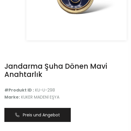
Jandarma Şuha Dönen Mavi
Anahtarlık
#Produkt ID :
KU-U-298
Marke:
KUKER MADENİ EŞYA
Preis und Angebot