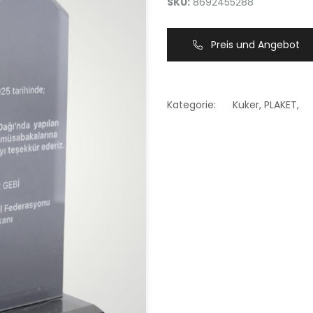
SKU:
8692455288
Preis und Angebot
Kategorie:
Kuker
,
PLAKET
,