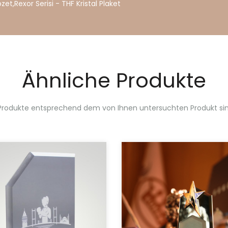
ozet
,
Rexor
Serisi
-
THF
Kristal
Plaket
Ähnliche Produkte
Produkte entsprechend dem von Ihnen untersuchten Produkt sin