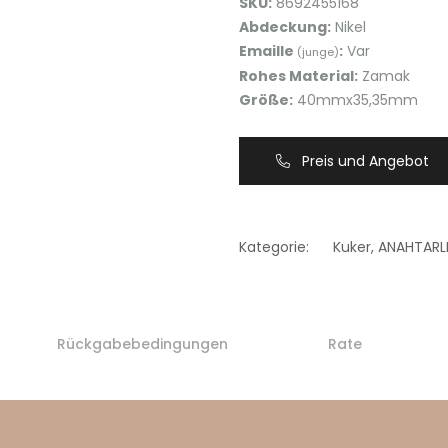
SKU:
8692455168
Abdeckung:
Nikel
Emaille
:
Var
(junge)
Rohes Material:
Zamak
Größe:
40mmx35,35mm
Preis und Angebot
Kategorie:
Kuker
,
ANAHTARL
Rückgabebedingungen
Rate