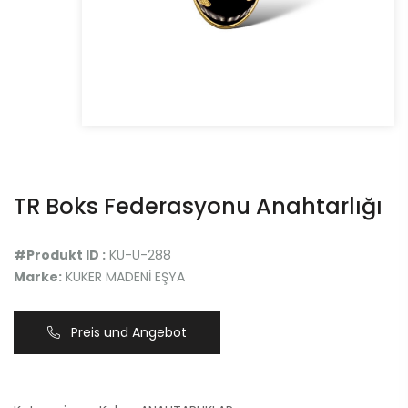
TR Boks Federasyonu Anahtarlığı
#Produkt ID :
KU-U-288
Marke:
KUKER MADENİ EŞYA
Preis und Angebot