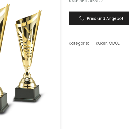
SKU:
8692455127
Preis und Angebot
Kategorie:
Kuker
,
ÖDÜL
,