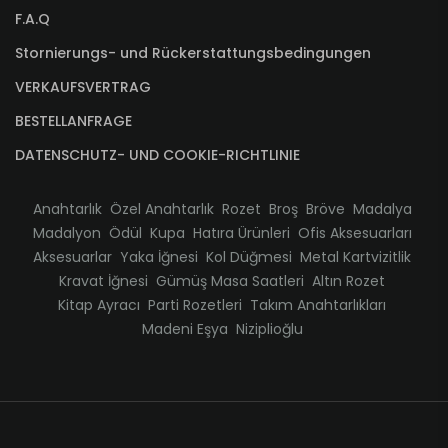
F.A.Q
Stornierungs- und Rückerstattungsbedingungen
VERKAUFSVERTRAG
BESTELLANFRAGE
DATENSCHUTZ- UND COOKIE-RICHTLINIE
Anahtarlık
Özel Anahtarlık
Rozet
Broş
Bröve
Madalya
Madalyon
Ödül
Kupa
Hatıra Ürünleri
Ofis Aksesuarları
Aksesuarlar
Yaka İğnesi
Kol Düğmesi
Metal Kartvizitlik
Kravat İğnesi
Gümüş Masa Saatleri
Altın Rozet
Kitap Ayracı
Parti Rozetleri
Takım Anahtarlıkları
Madeni Eşya
Niziplioğlu